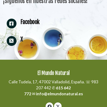
¡Síguenos en nuestras redes sociales!
Facebook
X
El Mundo Natural
Calle Tudela, 17, 47002 Valladolid, España. ☏ 983
207 442 ✆
615 642
772
✉
info@elmundonatural.es