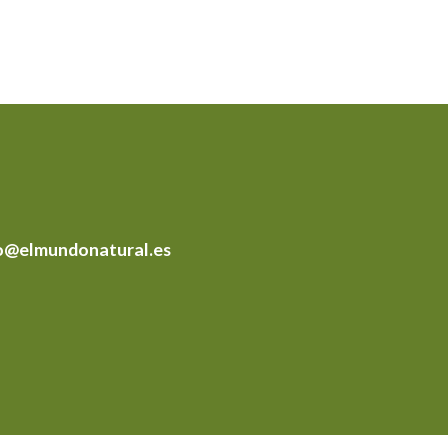
o@elmundonatural.es