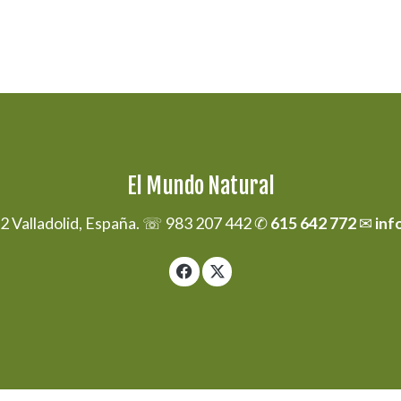
El Mundo Natural
02 Valladolid, España. ☏ 983 207 442 ✆
615 642 772
✉
inf