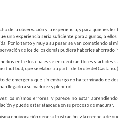
cho de la observación y la experiencia, y para quienes le
 que una experiencia sería suficiente para algunos, a ell
ida. Por lo tanto y muy a su pesar, se ven cometiendo el m
servación de los de los demás pudiera haberles ahorrado in
edios entre los cuales se encuentran flores y árboles 
hestnut bud, que se elabora a partir del brote del Castañ
unto de emerger y que sin embargo no ha terminado de des
 han llegado a su madurez y plenitud.
ez los mismos errores, y parece no estar aprendiendo d
lación y puede estar atascada en su proceso de madurar.
 misma equivocación genera frustración, y la creencia de qu