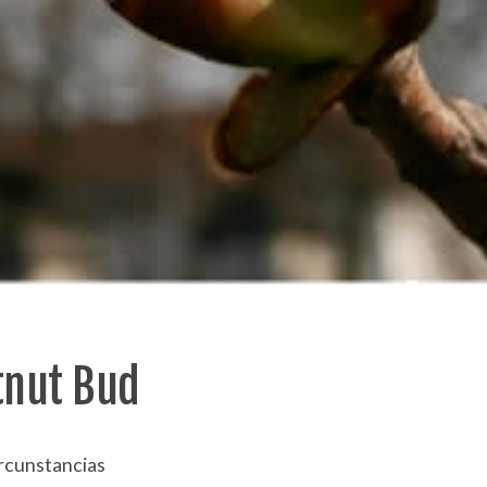
tnut Bud
ircunstancias