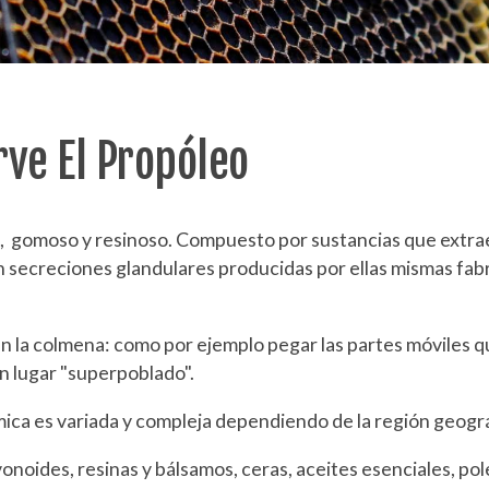
rve El Propóleo
 gomoso y resinoso. Compuesto por sustancias que extraen 
on secreciones glandulares producidas por ellas mismas f
en la colmena: como por ejemplo pegar las partes móviles q
un lugar "superpoblado".
ica es variada y compleja dependiendo de la región geográ
noides, resinas y bálsamos, ceras, aceites esenciales, po