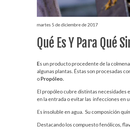
martes 5 de diciembre de 2017
Qué Es Y Para Qué Si
E
s un producto procedente de la colmena,
algunas plantas. Éstas son procesadas c
o
Propóleo.
El propóleo cubre distintas necesidades 
en la entrada o evitar las infecciones en 
Es insoluble en agua. Su composición quím
Destacando los compuesto fenólicos, flavo