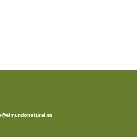
o@elmundonatural.es