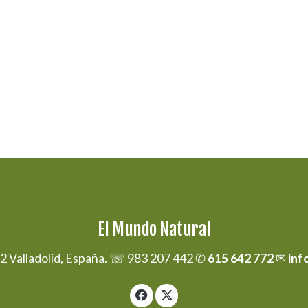
El Mundo Natural
02 Valladolid, España. ☏ 983 207 442 ✆
615 642 772
✉
inf