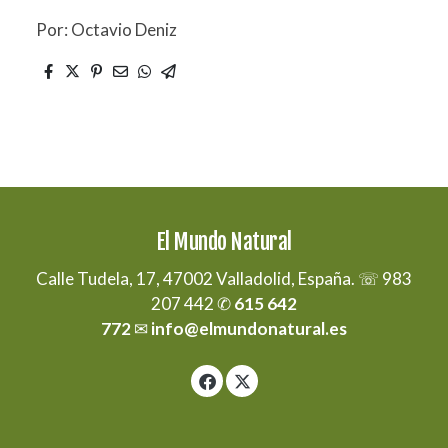
Por: Octavio Deniz
El Mundo Natural
Calle Tudela, 17, 47002 Valladolid, España. ☏ 983
207 442 ✆
615 642
772
✉
info@elmundonatural.es