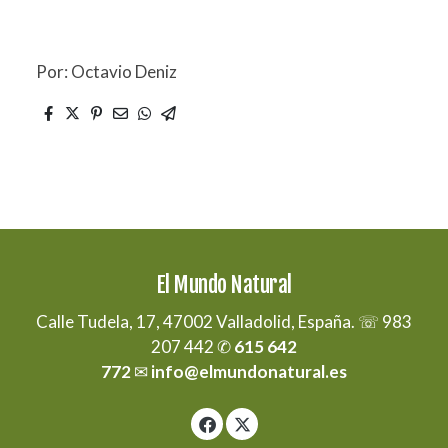
Por: Octavio Deniz
El Mundo Natural
Calle Tudela, 17, 47002 Valladolid, España. ☏ 983
207 442 ✆
615 642
772
✉
info@elmundonatural.es