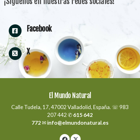
¡Síguenos en nuestras redes sociales!
Facebook
X
El Mundo Natural
Calle Tudela, 17, 47002 Valladolid, España. ☏ 983
207 442 ✆
615 642
772
✉
info@elmundonatural.es